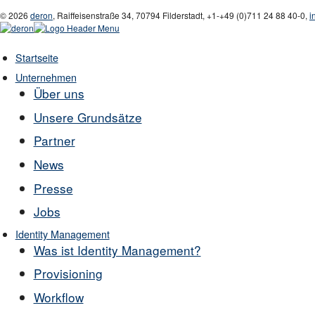
© 2026
deron
,
Raiffeisenstraße 34
,
70794
Filderstadt
,
+1-
+49 (0)711 24 88 40-0
,
i
Startseite
Unternehmen
Über uns
Unsere Grundsätze
Partner
News
Presse
Jobs
Identity Management
Was ist Identity Management?
Provisioning
Workflow