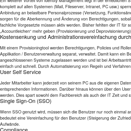
Ein weiterer Vorteil von Identity Management liegt in der erheblichen 
komplett auf allen Systemen (Mail, Fileserver, Intranet, PC usw.) sp
Anbindung an belastbare Personalprozesse (Versetzung, Funktionsän
sorgen für die Aberkennung und Änderung von Berechtigungen, sobal
fachliche Vorgesetzte müssen aktiv werden.
Bisher fehlten der IT für
„Accountleichen“ mehr geben (Provisionierung und Deprovisionierung)
Kostensenkung und Administrationsvereinfachung durch
Mit einem Provisioningtool werden Berechtigungen, Policies und Rollen
Applikation / Benutzerverwaltung separat, verwaltet. Damit kann ein B
angeschlossenen Systeme zugelassen werden und ist bei Arbeitsantritt
einfach und schnell. Durch Automatisierung von Regeln und Verfahren 
User Self Service
Jeder Mitarbeiter kann jederzeit von seinem PC aus die eigenen Daten
entsprechenden Informationen. Darüber hinaus können über den User S
werden. Dies spart sowohl dem Fachbereich als auch der IT Zeit und st
Single Sign-On (SSO)
Wenn SSO genutzt wird, müssen sich die Benutzer nur noch einmal an
bedeutet eine Vereinfachung für den Benutzer (Steigerung der Zufrie
Aufwände.
Compliance