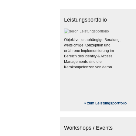
Accountleichen gehören der
Ein User Self Service entla
Er verkürzt Wartezeiten und
Leistungsportfolio
Objektive, unabhängige Beratung,
weitsichtige Konzeption und
erfahrene Implementierung im
Bereich des Identity & Access
Managements sind die
Kernkompetenzen von deron.
» zum Leistungsportfolio
Workshops / Events