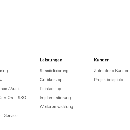
Leistungen
Kunden
oning
Sensibilisierung
Zufriedene Kunden
ow
Grobkonzept
Projektbeispiele
nce / Audit
Feinkonzept
Sign-On – SSO
Implementierung
Weiterentwicklung
lf-Service