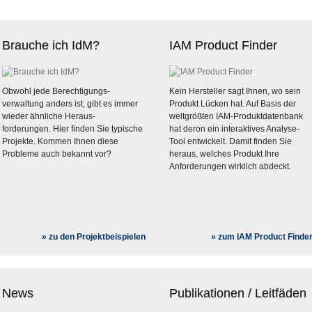
» zu Compliance
 Vergangenheit an.
stet Helpdesk und Administration.
» zu SSO
 macht sofort arbeitsfähig.
» zu RBAC
Brauche ich IdM?
IAM Product Finder
» zu User Self Service
Obwohl jede Berechtigungs-
Kein Hersteller sagt Ihnen, wo sein
verwaltung anders ist, gibt es immer
Produkt Lücken hat. Auf Basis der
wieder ähnliche Heraus-
weltgrößten IAM-Produktdatenbank
forderungen. Hier finden Sie typische
hat deron ein interaktives Analyse-
Projekte. Kommen Ihnen diese
Tool entwickelt. Damit finden Sie
Probleme auch bekannt vor?
heraus, welches Produkt Ihre
Anforderungen wirklich abdeckt.
» zu den Projektbeispielen
» zum IAM Product Finde
News
Publikationen / Leitfäden