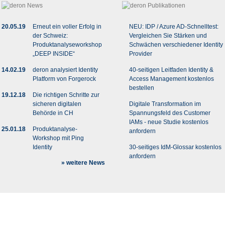
20.05.19
Erneut ein voller Erfolg in
NEU: IDP / Azure AD-Schnelltest:
der Schweiz:
Vergleichen Sie Stärken und
Produktanalyseworkshop
Schwächen verschiedener Identity
„DEEP INSIDE“
Provider
14.02.19
deron analysiert Identity
40-seitigen Leitfaden Identity &
Platform von Forgerock
Access Management kostenlos
bestellen
19.12.18
Die richtigen Schritte zur
sicheren digitalen
Digitale Transformation im
Behörde in CH
Spannungsfeld des Customer
IAMs - neue Studie kostenlos
25.01.18
Produktanalyse-
anfordern
Workshop mit Ping
Identity
30-seitiges IdM-Glossar kostenlos
anfordern
» weitere News