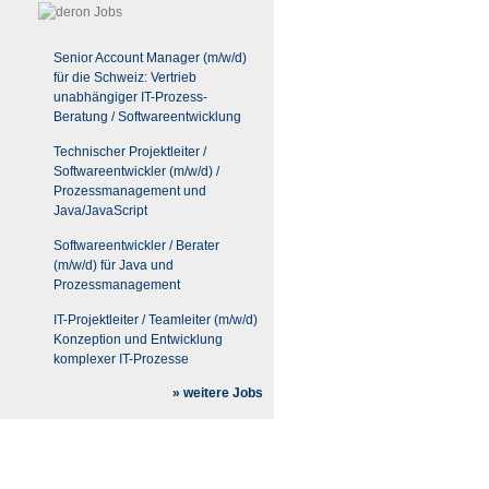
Senior Account Manager (m/w/d)
für die Schweiz: Vertrieb
unabhängiger IT-Prozess-
Beratung / Softwareentwicklung
Technischer Projektleiter /
Softwareentwickler (m/w/d) /
Prozessmanagement und
Java/JavaScript
Softwareentwickler / Berater
(m/w/d) für Java und
Prozessmanagement
IT-Projektleiter / Teamleiter (m/w/d)
Konzeption und Entwicklung
komplexer IT-Prozesse
» weitere Jobs