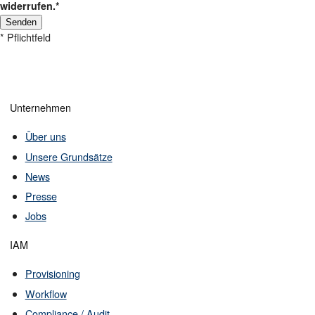
widerrufen.*
Please leave this field empty.
* Pflichtfeld
Unternehmen
Über uns
Unsere Grundsätze
News
Presse
Jobs
IAM
Provisioning
Workflow
Compliance / Audit