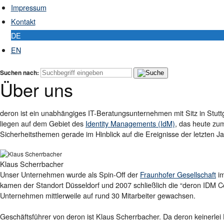
Impressum
Kontakt
DE
EN
Suchen nach:
Über uns
deron ist ein unabhängiges IT-Beratungsunternehmen mit Sitz in Stut
liegen auf dem Gebiet des
Identity Managements (IdM)
, das heute zu
Sicherheitsthemen gerade im Hinblick auf die Ereignisse der letzten J
Klaus Scherrbacher
Unser Unternehmen wurde als Spin-Off der
Fraunhofer Gesellschaft
im
kamen der Stand­ort Düs­sel­dorf und 2007 schließlich die “deron IDM Co
Unternehmen mittlerweile auf rund 30 Mitarbeiter gewachsen.
Geschäftsführer von deron ist Klaus Scherrbacher. Da deron keinerlei H