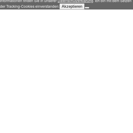
Informationen finden Sie in unserer
Datenschutzerklärung
. Ich bin mit dem Setzen
der Tracking-Cookies einverstanden:
Akzeptieren