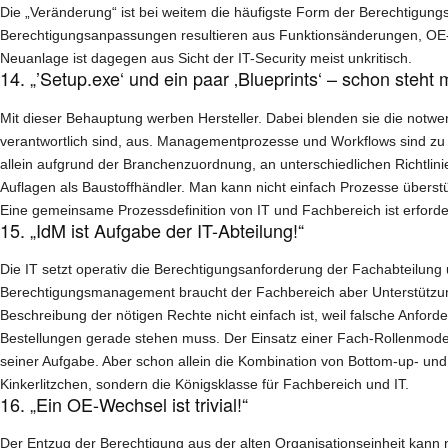
Die „Veränderung“ ist bei weitem die häufigste Form der Berechtigungs
Berechtigungsanpassungen resultieren aus Funktionsänderungen, OE-W
Neuanlage ist dagegen aus Sicht der IT-Security meist unkritisch.
14. „’Setup.exe‘ und ein paar ‚Blueprints‘ – schon steht 
Mit dieser Behauptung werben Hersteller. Dabei blenden sie die notwe
verantwortlich sind, aus. Managementprozesse und Workflows sind zu im
allein aufgrund der Branchenzuordnung, an unterschiedlichen Richtli
Auflagen als Baustoffhändler. Man kann nicht einfach Prozesse über
Eine gemeinsame Prozessdefinition von IT und Fachbereich ist erforderl
15. „IdM ist Aufgabe der IT-Abteilung!“
Die IT setzt operativ die Berechtigungsanforderung der Fachabteilung u
Berechtigungsmanagement braucht der Fachbereich aber Unterstützung
Beschreibung der nötigen Rechte nicht einfach ist, weil falsche Anford
Bestellungen gerade stehen muss. Der Einsatz einer Fach-Rollenmode
seiner Aufgabe. Aber schon allein die Kombination von Bottom-up- und
Kinkerlitzchen, sondern die Königsklasse für Fachbereich und IT.
16. „Ein OE-Wechsel ist trivial!“
Der Entzug der Berechtigung aus der alten Organisationseinheit kann n