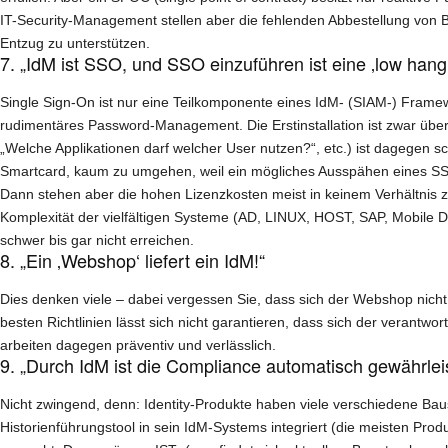
IT-Security-Management stellen aber die fehlenden Abbestellung von 
Entzug zu unterstützen.
7. „IdM ist SSO, und SSO einzuführen ist eine ‚low hangin
Single Sign-On ist nur eine Teilkomponente eines IdM- (SIAM-) Framew
rudimentäres Password-Management. Die Erstinstallation ist zwar ü
„Welche Applikationen darf welcher User nutzen?“, etc.) ist dagegen s
Smartcard, kaum zu umgehen, weil ein mögliches Ausspähen eines S
Dann stehen aber die hohen Lizenzkosten meist in keinem Verhältnis zu
Komplexität der vielfältigen Systeme
(AD, LINUX, HOST, SAP, Mobile D
schwer bis gar nicht erreichen.
8. „Ein ‚Webshop‘ liefert ein IdM!“
Dies denken viele – dabei vergessen Sie, dass sich der Webshop nicht
besten Richtlinien lässt sich nicht garantieren, dass sich der veran
arbeiten dagegen präventiv und verlässlich.
9. „Durch IdM ist die Compliance automatisch gewährleis
Nicht zwingend, denn: Identity-Produkte haben viele verschiedene Ba
Historienführungstool in sein IdM-Systems integriert (die meisten Produ