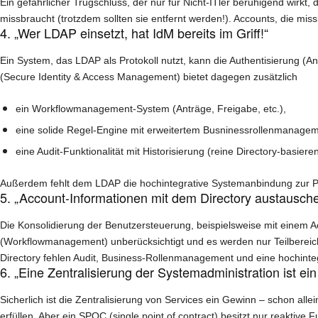
Ein gefährlicher Trugschluss, der nur für Nicht-ITler beruhigend wirkt
missbraucht (trotzdem sollten sie entfernt werden!). Accounts, die mis
4. „Wer LDAP einsetzt, hat IdM bereits im Griff!“
Ein System, das LDAP als Protokoll nutzt, kann die Authentisierung (An
(Secure Identity & Access Management) bietet dagegen zusätzlich
ein Workflowmanagement-System (Anträge, Freigabe, etc.),
eine solide Regel-Engine mit erweitertem Busninessrollenmanagem
eine Audit-Funktionalität mit Historisierung (reine Directory-basie
Außerdem fehlt dem LDAP die hochintegrative Systemanbindung zur P
5. „Account-Informationen mit dem Directory austauschen
Die Konsolidierung der Benutzersteuerung, beispielsweise mit einem Act
(Workflowmanagement) unberücksichtigt und es werden nur Teilbereic
Directory fehlen Audit, Business-Rollenmanagement und eine hochint
6. „Eine Zentralisierung der Systemadministration ist ei
Sicherlich ist die Zentralisierung von Services ein Gewinn – schon a
erfüllen. Aber ein SPOC (single point of contract) besitzt nur reaktive 