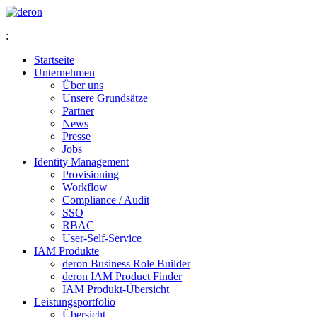
:
Startseite
Unternehmen
Über uns
Unsere Grundsätze
Partner
News
Presse
Jobs
Identity Management
Provisioning
Workflow
Compliance / Audit
SSO
RBAC
User-Self-Service
IAM Produkte
deron Business Role Builder
deron IAM Product Finder
IAM Produkt-Übersicht
Leistungsportfolio
Übersicht