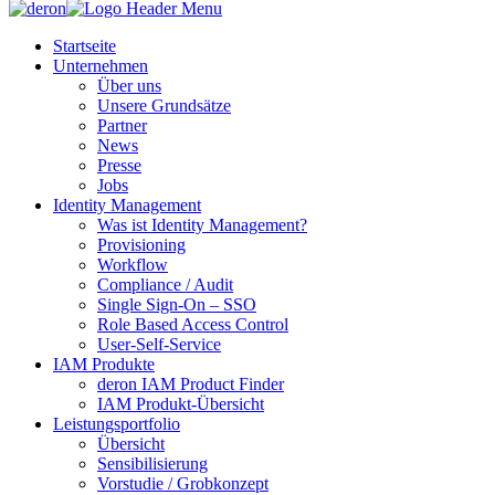
Startseite
Unternehmen
Über uns
Unsere Grundsätze
Partner
News
Presse
Jobs
Identity Management
Was ist Identity Management?
Provisioning
Workflow
Compliance / Audit
Single Sign-On – SSO
Role Based Access Control
User-Self-Service
IAM Produkte
deron IAM Product Finder
IAM Produkt-Übersicht
Leistungsportfolio
Übersicht
Sensibilisierung
Vorstudie / Grobkonzept