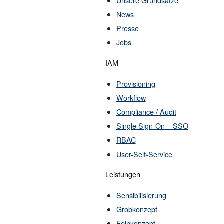
Unsere Grundsätze
News
Presse
Jobs
IAM
Provisioning
Workflow
Compliance / Audit
Single Sign-On – SSO
RBAC
User-Self-Service
Leistungen
Sensibilisierung
Grobkonzept
Feinkonzept