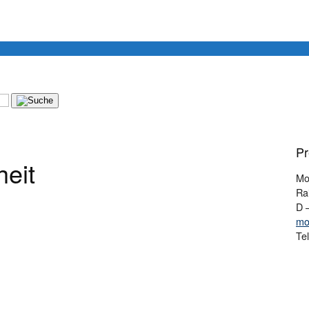
Pr
heit
Mo
Ra
D 
mo
Te