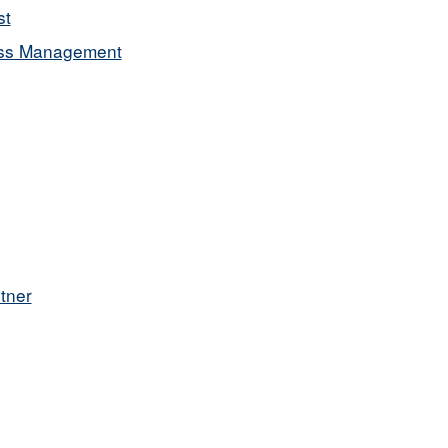
st
cess Management
tner